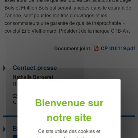
Bois et Finition Bois qui seront lancées dans le courant de
l’année, sont pour les maîtres d’ouvrages et les
consommateurs une garantie de qualité irréprochable »
conclut Eric Vieillemard, Président de la marque CTB-A+.
Document joint :
CP-310119.pdf
Contact presse
Nathalie Bergeret
Responsable de marque
nathalie.bergeret@fcba.fr
05 56 43 64 13
Besoin d'information ?
Ce site utilise des cookies et