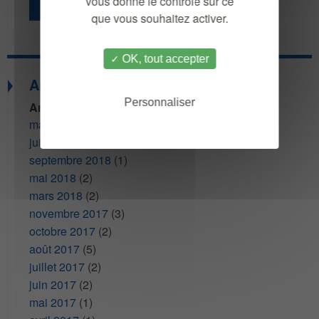
vous donne le contrôle sur ce
Contact presse
que vous souhaitez activer.
OK, tout accepter
Archives
Personnaliser
Articles de presse
mars 2020
(2)
juillet 2019
(1)
septembre 2018
(1)
mai 2018
(2)
mars 2018
(2)
novembre 2017
(3)
octobre 2017
(2)
août 2017
(5)
juillet 2017
(2)
juin 2017
(2)
mai 2017
(1)