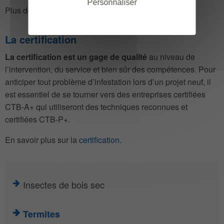
Personnaliser
Plus de
documents techniques
.
La certification
La certification est un gage de qualité
au niveau de
l’intervention, du service et bien sûr des compétences. Pour
anticiper tout problème d’infestation lors d’un projet neuf, il
est essentiel de se tourner vers des entreprises certifiées
CTB-A+ qui utiliseront des techniques reconnues et
certifiées CTB-P+.
En savoir plus sur la
certification
.
Insectes de bois sec
Termites