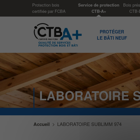
Panneau de gestion des cookies
Protection bois
Service de protection
Bois pré
certifiée par FCBA
CTB-A+
CTB-
PROTÉGER
LE BÂTI NEUF
LABORATOIRE S
Accueil
>
LABORATOIRE SUBLIMM 974