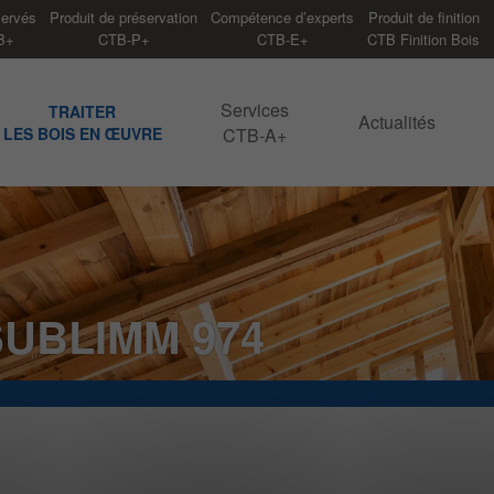
servés
Produit de préservation
Compétence d’experts
Produit de finition
B+
CTB-P+
CTB-E+
CTB Finition Bois
Services
TRAITER
Actualités
LES BOIS EN ŒUVRE
CTB-A+
UBLIMM 974