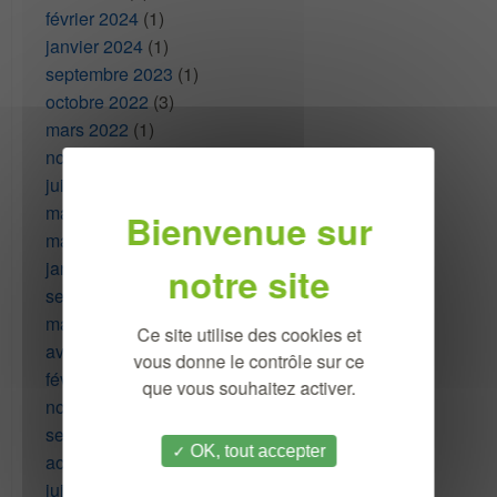
février 2024
(1)
janvier 2024
(1)
septembre 2023
(1)
octobre 2022
(3)
mars 2022
(1)
novembre 2020
(1)
juillet 2020
(1)
mai 2020
(1)
mars 2020
(1)
janvier 2020
(1)
septembre 2019
(2)
mai 2019
(1)
Ce site utilise des cookies et
avril 2019
(2)
vous donne le contrôle sur ce
février 2019
(2)
que vous souhaitez activer.
novembre 2018
(2)
septembre 2018
(1)
OK, tout accepter
août 2018
(2)
juillet 2018
(1)