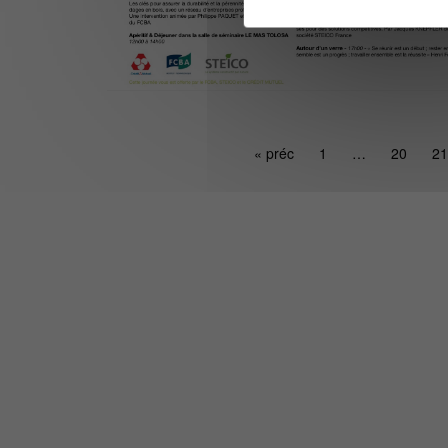
« préc
1
…
20
21