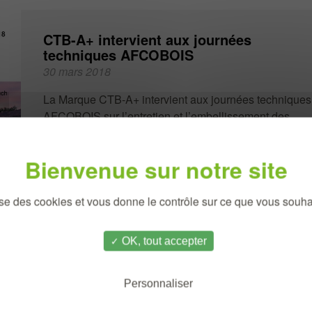
CTB-A+ intervient aux journées
techniques AFCOBOIS
30 mars 2018
La Marque CTB-A+ intervient aux journées techniques
AFCOBOIS sur l’entretien et l’embellissement des
bardages bois. Vous pouvez vous inscrire directemen
Sui
Document joint :
Programme_afcobois.pdf
lise des cookies et vous donne le contrôle sur ce que vous souhai
OK, tout accepter
Personnaliser