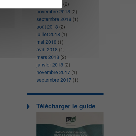
février 2019
(2)
novembre 2018
(2)
septembre 2018
(1)
août 2018
(2)
juillet 2018
(1)
mai 2018
(1)
avril 2018
(1)
mars 2018
(2)
janvier 2018
(2)
novembre 2017
(1)
septembre 2017
(1)
Télécharger le guide