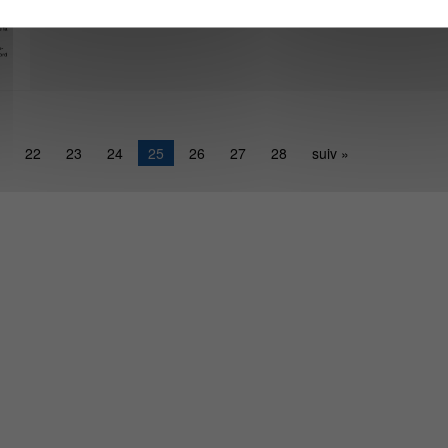
22
23
24
25
26
27
28
suiv »