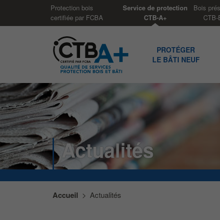
Panneau de gestion des cookies
Protection bois
Service de protection
Bois pré
certifiée par FCBA
CTB-A+
CTB-
PROTÉGER
LE BÂTI NEUF
Actualités
Accueil
>
Actualités