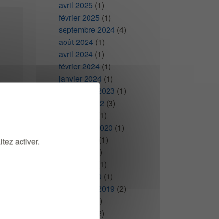
avril 2025
(1)
février 2025
(1)
septembre 2024
(4)
août 2024
(1)
avril 2024
(1)
février 2024
(1)
janvier 2024
(1)
septembre 2023
(1)
t.…
octobre 2022
(3)
te
mars 2022
(1)
novembre 2020
(1)
juillet 2020
(1)
tez activer.
mai 2020
(1)
mars 2020
(1)
janvier 2020
(1)
septembre 2019
(2)
mai 2019
(1)
avril 2019
(2)