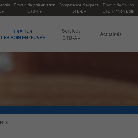
servés
Produit de préservation
Compétence d’experts
Produit de finition
B+
CTB-P+
CTB-E+
CTB Finition Bois
Services
TRAITER
Actualités
LES BOIS EN ŒUVRE
CTB-A+
 N°3