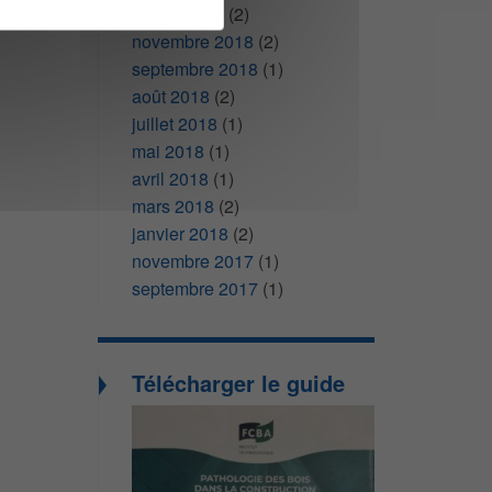
février 2019
(2)
novembre 2018
(2)
septembre 2018
(1)
août 2018
(2)
juillet 2018
(1)
mai 2018
(1)
avril 2018
(1)
mars 2018
(2)
janvier 2018
(2)
novembre 2017
(1)
septembre 2017
(1)
Télécharger le guide