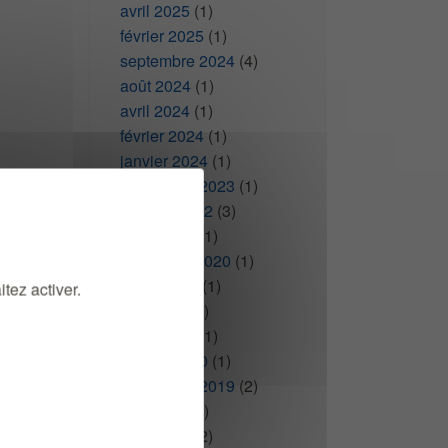
avril 2025
(1)
février 2025
(1)
septembre 2024
(4)
août 2024
(1)
avril 2024
(1)
février 2024
(1)
janvier 2024
(1)
septembre 2023
(1)
ed.pdf
octobre 2022
(3)
mars 2022
(1)
novembre 2020
(1)
juillet 2020
(1)
tez activer.
mai 2020
(1)
mars 2020
(1)
janvier 2020
(1)
septembre 2019
(2)
mai 2019
(1)
avril 2019
(2)