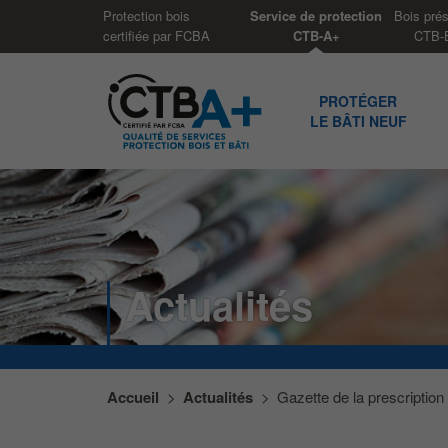
Panneau de gestion des cookies
Protection bois
Service de protection
Bois pré
certifiée par FCBA
CTB-A+
CTB-
PROTÉGER
LE BÂTI NEUF
Actualités
Accueil
>
Actualités
>
Gazette de la prescription